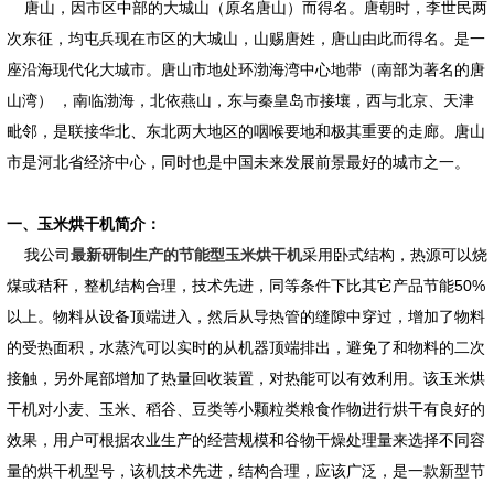
唐山，因市区中部的大城山（原名唐山）而得名。唐朝时，李世民两
次东征，均屯兵现在市区的大城山，山赐唐姓，唐山由此而得名。是一
座沿海现代化大城市。唐山市地处环渤海湾中心地带（南部为著名的唐
山湾） ，南临渤海，北依燕山，东与秦皇岛市接壤，西与北京、天津
毗邻，是联接华北、东北两大地区的咽喉要地和极其重要的走廊。唐山
市是河北省经济中心，同时也是中国未来发展前景最好的城市之一。
一、玉米烘干机简介：
我公司
最新研制生产的节能型玉米烘干机
采用卧式结构，热源可以烧
煤或秸秆，整机结构合理，技术先进，同等条件下比其它产品节能50%
以上。物料从设备顶端进入，然后从导热管的缝隙中穿过，增加了物料
的受热面积，水蒸汽可以实时的从机器顶端排出，避免了和物料的二次
接触，另外尾部增加了热量回收装置，对热能可以有效利用。该玉米烘
干机对小麦、玉米、稻谷、豆类等小颗粒类粮食作物进行烘干有良好的
效果，用户可根据农业生产的经营规模和谷物干燥处理量来选择不同容
量的烘干机型号，该机技术先进，结构合理，应该广泛，是一款新型节