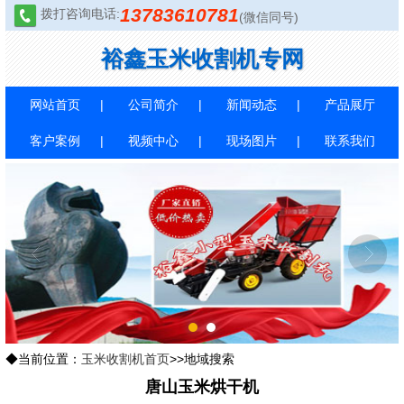
13783610781
拨打咨询电话:
(微信同号)
裕鑫玉米收割机专网
网站首页
公司简介
新闻动态
产品展厅
客户案例
视频中心
现场图片
联系我们
1
2
◆当前位置：
玉米收割机首页
>>地域搜索
唐山玉米烘干机