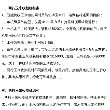
二、两行玉米收割机特点
：
1、既能摘收玉米穗的同时又能切碎玉米杆，达到秸杆还田的目的；
2、该机组属节能型，仅需18-35马力单缸拖拉机便可轻松运行；
3、一机多用、轻便灵活，该机组和20马力小型拖拉机配套使用，卸下
机组拖拉机可以做其它作业；
4、工作效率高，每小时可收3-5亩。
5、价格合理，便于推广：市场上普通的玉米收获机都要4-5万元左右，
而新型小四轮玉米收获机有粮仓型15000元左右，无粮仓型只有6000
元。属于一种经济实用型的玉米收获机。
6、两行玉米收割机对不同的品种、栽重行距、接穗高矮的玉米进行收
获，具有实用性强，稳定可靠等优点。。
三、两行玉米收割机结构
：
两行玉米收割机主要有摘穗机构、果穗箱、秸秆切割器、扶禾器等组
成，作业时，两行玉米收割机沿玉米垄作方向，扶禾器将玉米植株扶