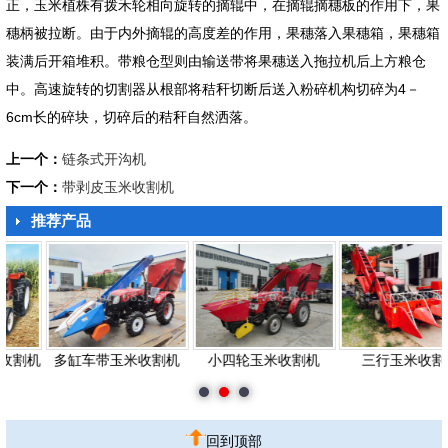
正，玉米植株有拨禾轮相向旋转的摘辊中，在摘辊摘穗板的作用下，果
穗柄被拉断。由于内外摘辊的高度差的作用，果穗落入果穗箱，果穗箱
装满后开箱堆积。带粮仓型则由输送带将果穗送入拖拉机后上方粮仓
中。高速旋转的切割器从根部将秸秆切断后送入粉碎机构切碎为4－
6cm长的碎块，切碎后的秸秆自然洒落。
上一个：
链条式开沟机
下一个：
带剥皮玉米收割机
推荐产品
机
多缸车带玉米收割机
小四轮玉米收割机
三行玉米收割机
1
2
3
回到顶部