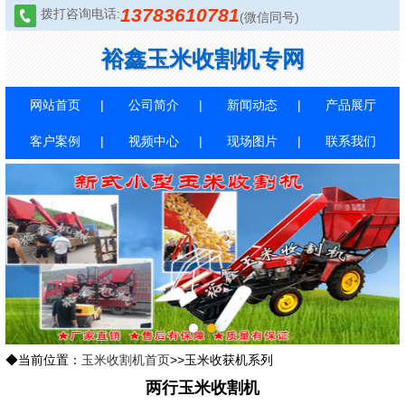
13783610781
拨打咨询电话:
(微信同号)
裕鑫玉米收割机专网
网站首页
公司简介
新闻动态
产品展厅
客户案例
视频中心
现场图片
联系我们
1
2
◆当前位置：
玉米收割机首页
>>玉米收获机系列
两行玉米收割机